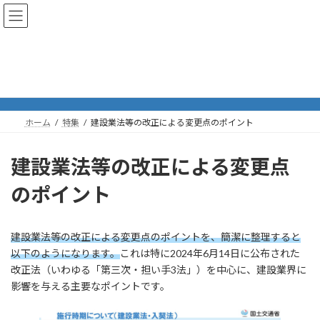
コ
ナ
熊本県鉄筋工事業協同組合
ン
ビ
テ
ゲ
ン
ー
ツ
シ
特集
へ
ョ
ス
ン
キ
に
ッ
移
ホーム
特集
建設業法等の改正による変更点のポイント
プ
動
建設業法等の改正による変更点
のポイント
建設業法等の改正による変更点のポイントを、簡潔に整理すると
以下のようになります。
これは特に2024年6月14日に公布された
改正法（いわゆる「第三次・担い手3法」）を中心に、建設業界に
影響を与える主要なポイントです。