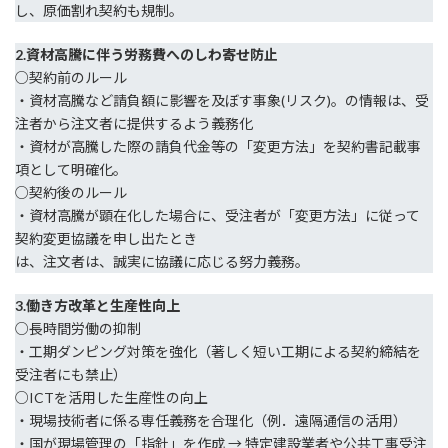
し、原価割れ契約も規制。
2.資材高騰に伴う労務費へのしわ寄せ防止
○契約前のルール
・資材高騰など請負額に影響を及ぼす事象(リスク)。の情報は、受
注者から注文者に提供するよう義務化
・資材が高騰した際の請負代金等の「変更方法」を契約書記載事
項として明確化。
○契約後のルール
・資材高騰が顕在化した場合に、受注者が「変更方法」に従って
契約変更協議を申し出たとき
は、注文者は、誠実に協議に応じる努力義務。
3.働き方改革と生産性向上
○長時間労働の抑制
・工期ダンピング対策を強化（著しく短い工期による契約締結を
受注者にも禁止）
○ICTを活用した生産性の向上
・現場技術者に係る専任義務を合理化（例．遠隔通信の活用）
・国が現場管理の「指針」を作成 → 特定建設業者や公共工事受注